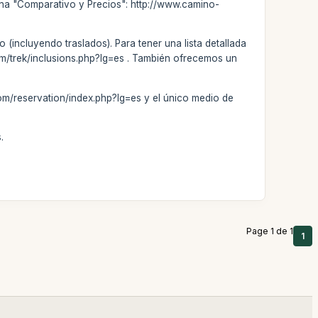
ina "Comparativo y Precios": http://www.camino-
 (incluyendo traslados). Para tener una lista detallada
com/trek/inclusions.php?lg=es . También ofrecemos un
om/reservation/index.php?lg=es y el único medio de
.
Page 1 de 1
1