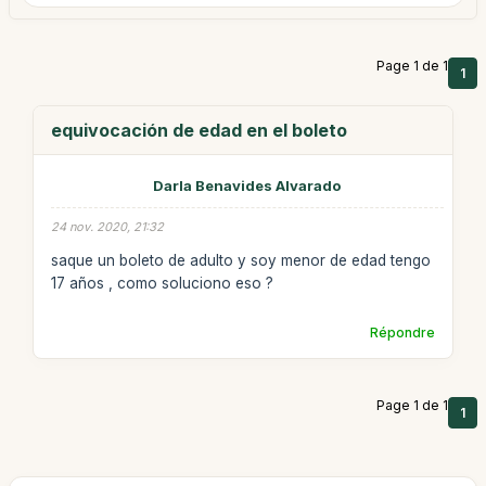
Page 1 de 1
1
equivocación de edad en el boleto
Darla Benavides Alvarado
24 nov. 2020, 21:32
saque un boleto de adulto y soy menor de edad tengo
17 años , como soluciono eso ?
Répondre
Page 1 de 1
1