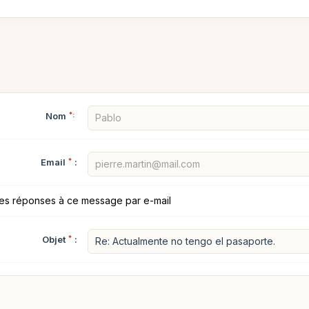
Nom
*:
Email
*
:
les réponses à ce message par e-mail
Objet
*
: