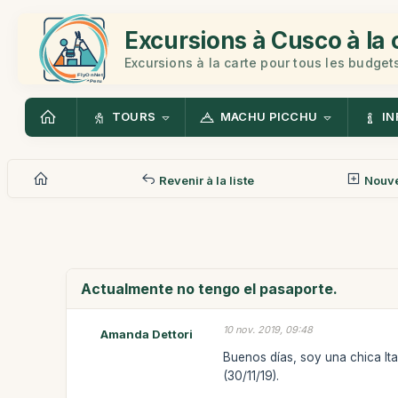
Excursions à Cusco à la 
Excursions à la carte pour tous les budget
TOURS
MACHU PICCHU
IN
Revenir à la liste
Nouv
Actualmente no tengo el pasaporte.
10 nov. 2019, 09:48
Amanda Dettori
Buenos días, soy una chica Ita
(30/11/19).