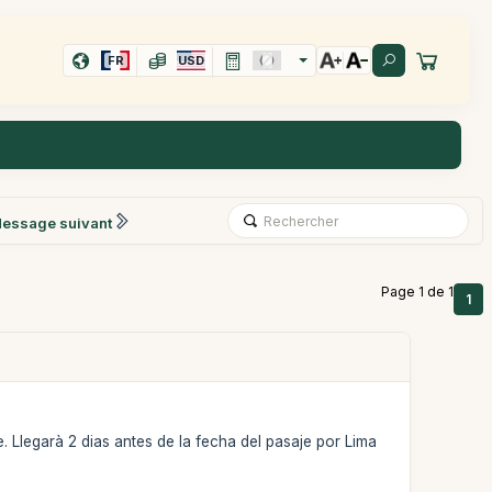
FR
USD
essage suivant
Page 1 de 1
1
. Llegarà 2 dias antes de la fecha del pasaje por Lima