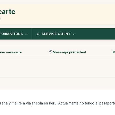
carte
s
FORMATIONS
SERVICE CLIENT
eau message
Message précédent
M
liana y me irè a viajar sola en Perù. Actualmente no tengo el pasaporte