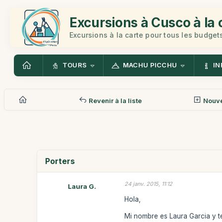
Excursions à Cusco à la 
Excursions à la carte pour tous les budget
TOURS
MACHU PICCHU
IN
Revenir à la liste
Nouv
Porters
24 janv. 2015, 11:12
Laura G.
Hola,
Mi nombre es Laura Garcia y te