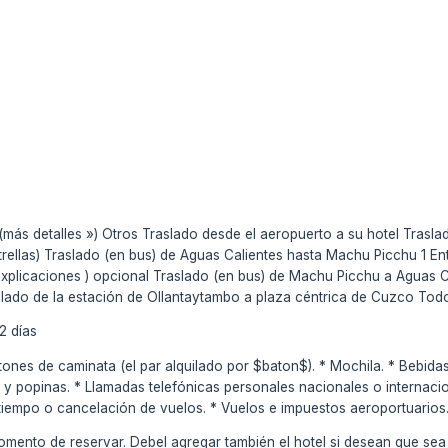
(más detalles ») Otros Traslado desde el aeropuerto a su hotel Trasl
strellas) Traslado (en bus) de Aguas Calientes hasta Machu Picchu 1 
explicaciones
) opcional Traslado (en bus) de Machu Picchu a Aguas Ca
slado de la estación de Ollantaytambo a plaza céntrica de Cuzco Tod
2 días
tones de caminata (el par alquilado por $baton$). * Mochila. * Bebida
y popinas. * Llamadas telefónicas personales nacionales o internacio
tiempo o cancelación de vuelos. * Vuelos e impuestos aeroportuarios
momento de reservar. Debel agregar también el hotel si desean que sea