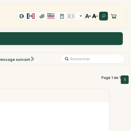
FR
USD
essage suivant
Page 1 de 1
1