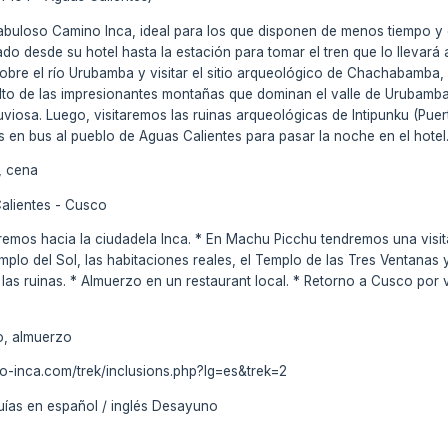
 fabuloso Camino Inca, ideal para los que disponen de menos tiempo y 
ado desde su hotel hasta la estación para tomar el tren que lo lleva
sobre el río Urubamba y visitar el sitio arqueológico de Chachabamba
to de las impresionantes montañas que dominan el valle de Urubamba.
lluviosa. Luego, visitaremos las ruinas arqueológicas de Intipunku (Pue
n bus al pueblo de Aguas Calientes para pasar la noche en el hotel
, cena
alientes - Cusco
remos hacia la ciudadela Inca. * En Machu Picchu tendremos una vis
emplo del Sol, las habitaciones reales, el Templo de las Tres Ventanas 
las ruinas. * Almuerzo en un restaurant local. * Retorno a Cusco por ví
o, almuerzo
no-inca.com/trek/inclusions.php?lg=es&trek=2
uías en español / inglés Desayuno