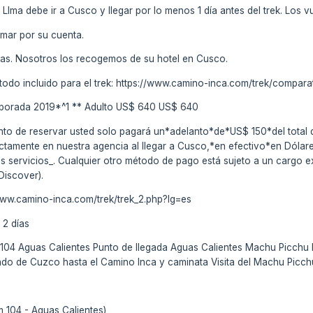
 LIma debe ir a Cusco y llegar por lo menos 1 día antes del trek. Los 
omar por su cuenta.
días. Nosotros los recogemos de su hotel en Cusco.
todo incluido para el trek: https://www.camino-inca.com/trek/compara
porada 2019*^1 ** Adulto US$ 640 US$ 640
to de reservar usted solo pagará un*adelanto*de*US$ 150*del total de
ectamente en nuestra agencia al llegar a Cusco,*en efectivo*en Dóla
ros servicios_. Cualquier otro método de pago está sujeto a un cargo 
Discover).
://www.camino-inca.com/trek/trek_2.php?lg=es
 2 días
m 104 Aguas Calientes Punto de llegada Aguas Calientes Machu Picchu
ado de Cuzco hasta el Camino Inca y caminata Visita del Machu Picc
m 104 - Aguas Calientes)