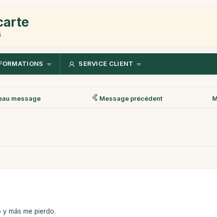
carte
s
FORMATIONS
SERVICE CLIENT
eau message
Message précédent
M
 y más me pierdo.