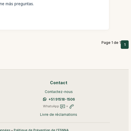
ene más preguntas.
Page 1 de 1
1
Contact
Contactez-nous
+51 91518-1506
WhatsApp
+
Livre de réclamations
•
données
Politique de Prévention de l’ESNNA