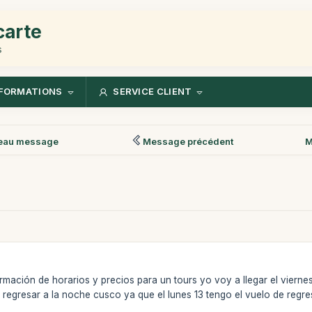
carte
s
FORMATIONS
SERVICE CLIENT
eau message
Message précédent
M
rmación de horarios y precios para un tours yo voy a llegar el viern
 regresar a la noche cusco ya que el lunes 13 tengo el vuelo de regr