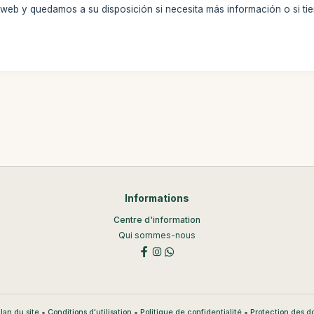
a web y quedamos a su disposición si necesita más información o si ti
Informations
Centre d'information
Qui sommes-nous
•
•
•
lan du site
Conditions d'utilisation
Politique de confidentialité
Protection des 