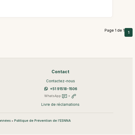
Page 1 de 1
1
Contact
Contactez-nous
+51 91518-1506
WhatsApp
+
Livre de réclamations
•
données
Politique de Prévention de l’ESNNA