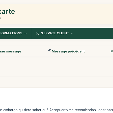
carte
s
FORMATIONS
SERVICE CLIENT
eau message
Message précédent
M
 sin embargo quisiera saber qué Aeropuerto me recomiendan llegar para 